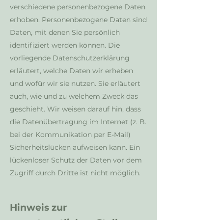
verschiedene personenbezogene Daten
erhoben. Personenbezogene Daten sind
Daten, mit denen Sie persönlich
identifiziert werden können. Die
vorliegende Datenschutzerklärung
erläutert, welche Daten wir erheben
und wofür wir sie nutzen. Sie erläutert
auch, wie und zu welchem Zweck das
geschieht. Wir weisen darauf hin, dass
die Datenübertragung im Internet (z. B.
bei der Kommunikation per E-Mail)
Sicherheitslücken aufweisen kann. Ein
lückenloser Schutz der Daten vor dem
Zugriff durch Dritte ist nicht möglich.
Hinweis zur