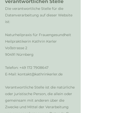
verantwortlichen Stelle
Die verantwortliche Stelle für die
Datenverarbeitung auf dieser Website
ist:
Naturheilpraxis für Frauengesundheit
Heilpraktikerin Kathrin Kerler
Voßstrasse 2
90491 Nürnberg
Telefon:
+49 172 7908647
E-Mail:
kontakt@kathrinkerler.de
Verantwortliche Stelle ist die natürliche
oder juristische Person, die allein oder
gemeinsam mit anderen über die
Zwecke und Mittel der Verarbeitung