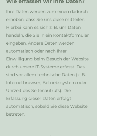
Wie erfassen wir Ihre Daten?
Ihre Daten werden zum einen dadurch
erhoben, dass Sie uns diese mitteilen.
Hierbei kann es sich z. B. um Daten
handeln, die Sie in ein Kontaktformular
eingeben. Andere Daten werden
automatisch oder nach Ihrer
Einwilligung beim Besuch der Website
durch unsere IT-Systeme erfasst. Das
sind vor allem technische Daten (z. B.
Internetbrowser, Betriebssystem oder
Uhrzeit des Seitenaufrufs). Die
Erfassung dieser Daten erfolgt
automatisch, sobald Sie diese Website
betreten.