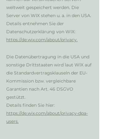
weltweit gespeichert werden. Die
Server von WIX stehen u. a. in den USA.
Details entnehmen Sie der
Datenschutzerklärung von WIX:
https://de.wix.com/about/privacy.
Die Datenübertragung in die USA und
sonstige Drittstaaten wird laut WIX auf
die Standardvertragsklauseln der EU-
Kommission bzw. vergleichbare
Garantien nach Art. 46 DSGVO
gestützt.
Details finden Sie hier:
https://de.wix.com/about/privacy-dpa-
users.