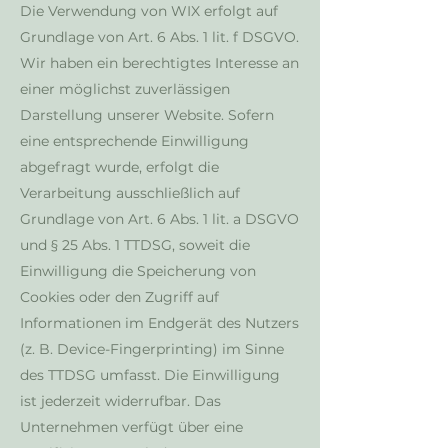
Die Verwendung von WIX erfolgt auf
Grundlage von Art. 6 Abs. 1 lit. f DSGVO.
Wir haben ein berechtigtes Interesse an
einer möglichst zuverlässigen
Darstellung unserer Website. Sofern
eine entsprechende Einwilligung
abgefragt wurde, erfolgt die
Verarbeitung ausschließlich auf
Grundlage von Art. 6 Abs. 1 lit. a DSGVO
und § 25 Abs. 1 TTDSG, soweit die
Einwilligung die Speicherung von
Cookies oder den Zugriff auf
Informationen im Endgerät des Nutzers
(z. B. Device-Fingerprinting) im Sinne
des TTDSG umfasst. Die Einwilligung
ist jederzeit widerrufbar. Das
Unternehmen verfügt über eine