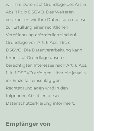
wir Ihre Daten auf Grundlage des Art. 6
Abs. 1 lit. b DSGVO. Des Weiteren
verarbeiten wir Ihre Daten, sofern diese
zur Erfüllung einer rechtlichen
Verpflichtung erforderlich sind auf
Grundlage von Art. 6 Abs. 1 lit. c
DSGVO. Die Datenverarbeitung kann
ferner auf Grundlage unseres
berechtigten Interesses nach Art. 6 Abs.
1 lit. f DSGVO erfolgen. Über die jeweils
im Einzelfall einschlägigen
Rechtsgrundlagen wird in den
folgenden Absätzen dieser
Datenschutzerklärung informiert.
Empfänger von