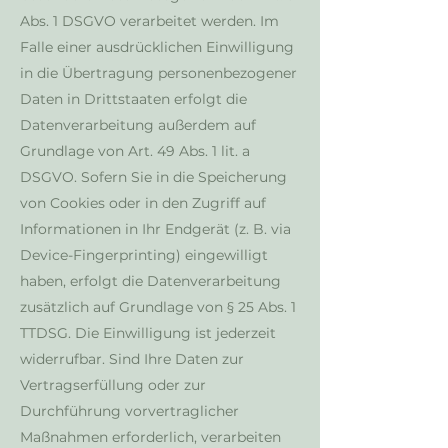
Abs. 1 DSGVO verarbeitet werden. Im
Falle einer ausdrücklichen Einwilligung
in die Übertragung personenbezogener
Daten in Drittstaaten erfolgt die
Datenverarbeitung außerdem auf
Grundlage von Art. 49 Abs. 1 lit. a
DSGVO. Sofern Sie in die Speicherung
von Cookies oder in den Zugriff auf
Informationen in Ihr Endgerät (z. B. via
Device-Fingerprinting) eingewilligt
haben, erfolgt die Datenverarbeitung
zusätzlich auf Grundlage von § 25 Abs. 1
TTDSG. Die Einwilligung ist jederzeit
widerrufbar. Sind Ihre Daten zur
Vertragserfüllung oder zur
Durchführung vorvertraglicher
Maßnahmen erforderlich, verarbeiten