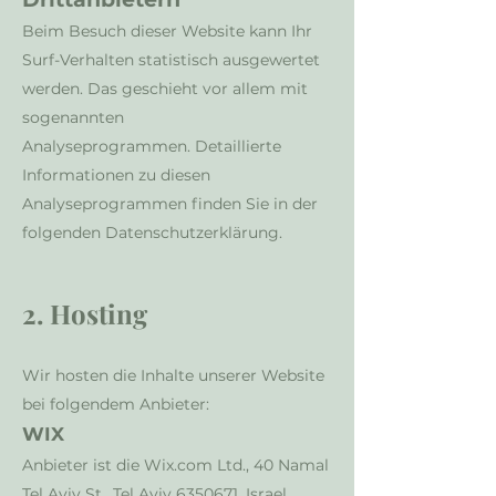
Beim Besuch dieser Website kann Ihr
Surf-Verhalten statistisch ausgewertet
werden. Das geschieht vor allem mit
sogenannten
Analyseprogrammen.
Detaillierte
Informationen zu diesen
Analyseprogrammen finden
Sie in der
folgenden Datenschutzerklärung.
2. Hosting
Wir hosten die Inhalte unserer Website
bei folgendem Anbieter:
WIX
Anbieter ist die Wix.com Ltd., 40 Namal
Tel Aviv St., Tel Aviv
6350671
, Israel