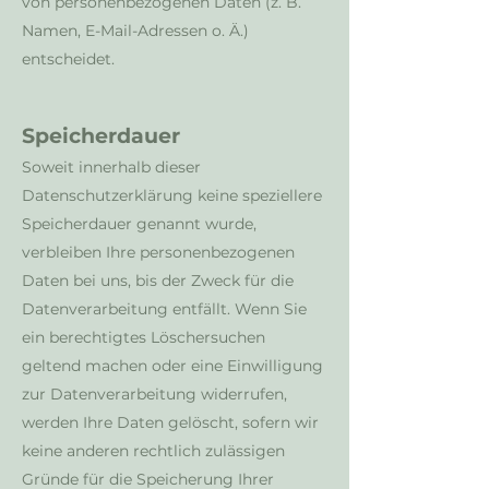
von personenbezogenen Daten (z. B.
Namen, E-Mail-Adressen o. Ä.)
entscheidet.
Speicherdauer
Soweit innerhalb dieser
Datenschutzerklärung keine speziellere
Speicherdauer genannt wurde,
verbleiben Ihre personenbezogenen
Daten bei uns, bis der Zweck für die
Datenverarbeitung entfällt. Wenn Sie
ein berechtigtes Löschersuchen
geltend machen oder eine Einwilligung
zur Datenverarbeitung widerrufen,
werden Ihre Daten gelöscht, sofern wir
keine anderen rechtlich zulässigen
Gründe für die Speicherung Ihrer