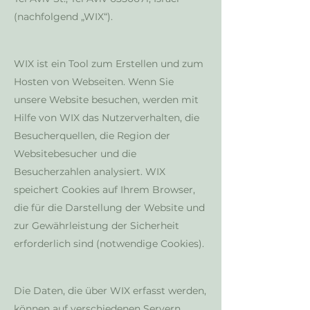
(nachfolgend „WIX“).
WIX ist ein Tool zum Erstellen und zum
Hosten von Webseiten. Wenn Sie
unsere Website besuchen, werden mit
Hilfe von WIX das Nutzerverhalten, die
Besucherquellen, die Region der
Websitebesucher und die
Besucherzahlen analysiert. WIX
speichert Cookies auf Ihrem Browser,
die für die Darstellung der Website und
zur Gewährleistung der Sicherheit
erforderlich sind (notwendige Cookies).
Die Daten, die über WIX erfasst werden,
können auf verschiedenen Servern