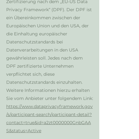
Zertifizierung nach dem „EU-US Data
Privacy Framework“ (DPF). Der DPF ist
ein Übereinkommen zwischen der
Europäischen Union und den USA, der
die Einhaltung europäischer
Datenschutzstandards bei
Datenverarbeitungen in den USA
gewährleisten soll. Jedes nach dem
DPF zertifizierte Unternehmen
verpflichtet sich, diese
Datenschutzstandards einzuhalten.
Weitere Informationen hierzu erhalten
Sie vom Anbieter unter folgendem Link:
https://www.dataprivacyframework.gov
/s/participant-search/participant-detail?
contact=true&id=a2zt0000000GnbGAA
S&status=Active