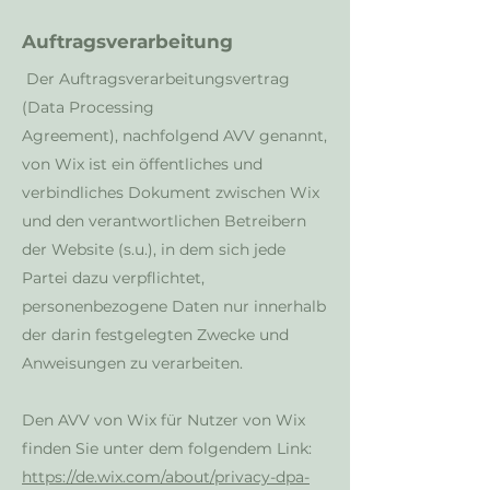
Auftragsverarbeitung
Der Auftragsverarbeitungsvertrag
(Data Processing
Agreement),
nachfolgend AVV genannt,
von Wix
ist
ein öffentliches und
verbindliches Dokument zwischen Wix
und den verantwortlichen Betreibern
der Website (s.u.), in dem sich jede
Partei dazu verpflichtet,
personenbezogene Daten nur innerhalb
der darin festgelegten Zwecke und
Anweisungen zu verarbeiten.
Den
AVV
von Wix für Nutzer von Wix
finden Sie unter dem folgendem Link:
https://de.wix.com/about/privacy-dpa-